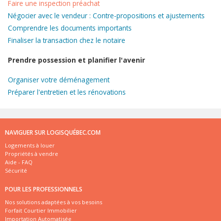
Faire une inspection préachat
Négocier avec le vendeur : Contre-propositions et ajustements
Comprendre les documents importants
Finaliser la transaction chez le notaire
Prendre possession et planifier l'avenir
Organiser votre déménagement
Préparer l'entretien et les rénovations
NAVIGUER SUR LOGISQUÉBEC.COM
Logements à louer
Propriétés à vendre
Aide - FAQ
Sécurité
POUR LES PROFESSIONNELS
Nos solutions adaptées à vos besoins
Forfait Courtier Immobilier
Importation Automatisée