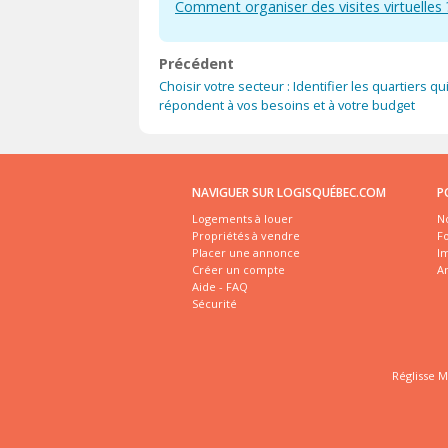
Comment organiser des visites virtuelles 
Précédent
Choisir votre secteur : Identifier les quartiers qu
répondent à vos besoins et à votre budget
NAVIGUER SUR LOGISQUÉBEC.COM
P
Logements à louer
No
Propriétés à vendre
Fo
Placer une annonce
I
Créer un compte
A
Aide - FAQ
Sécurité
Réglisse M