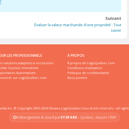
?
Suivant
i
Évaluer la valeur marchande d'une propriété : Tout
savoir
OUR LES PROFESSIONNELS
À PROPOS
s solutions adaptées à vos besoins
À propos de LogisQuébec.com
rfait Courtier Immobilier
Conditions d'utilisation
mportation Automatisée
Politique de confidentialité
nnoncer sur LogisQuébec.com
Nous joindre
edia Inc. © Copyright 2003-2026 Réseau LogisQuébec tous droits réservés ~ all right
Hébergement & cloud par
SYSPARK
Québec, depuis 1999