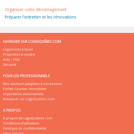
Organiser votre déménagement
Préparer l'entretien et les rénovations
NAVIGUER SUR LOGISQUÉBEC.COM
Logements à louer
Propriétés à vendre
Aide - FAQ
Sécurité
POUR LES PROFESSIONNELS
Nos solutions adaptées à vos besoins
Forfait Courtier Immobilier
Importation Automatisée
Annoncer sur LogisQuébec.com
À PROPOS
À propos de LogisQuébec.com
Conditions d'utilisation
Politique de confidentialité
Nous joindre