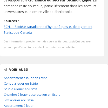
développé et la
croissance du secteur technologique
. La
demande reste soutenue, particulièrement dans les secteurs
universitaires et le centre-ville de Sherbrooke.
Sources :
SCHL - Société canadienne d'hypothèques et de logement
Statistique Canada
Ces informations proviennent de sources tierces. LogisQuébec n'en
garantit pas l'exactitude et décline toute responsabilité.
VOIR AUSSI
Appartement à louer en Estrie
Condo à louer en Estrie
Studio à louer en Estrie
Chambre à louer et colocation en Estrie
Loft à louer en Estrie
Appartement à louer