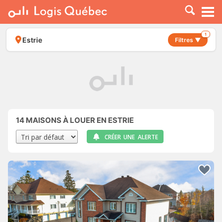
À LOUER
À VENDRE
1
Estrie
Filtres ▼
PLACER UNE ANNONCE
SERVICE PRO
RESSOURCES
14
MAISONS À LOUER EN ESTRIE
CRÉER UNE ALERTE