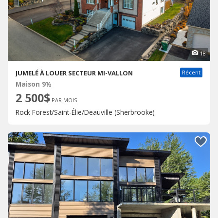
18
JUMELÉ À LOUER SECTEUR MI-VALLON
Récent
Maison 9½
2 500$
PAR MOIS
Rock Forest/Saint-Élie/Deauville (Sherbrooke)