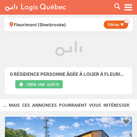
À LOUER
À VENDRE
1
Fleurimont (Sherbrooke)
Filtres ▼
PLACER UNE ANNONCE
SERVICE PRO
RESSOURCES
0
RÉSIDENCE PERSONNE ÂGÉE À LOUER À FLEURIMONT (SHERBROOKE)
CRÉER UNE ALERTE
... MAIS CES ANNONCES POURRAIENT VOUS INTÉRESSER