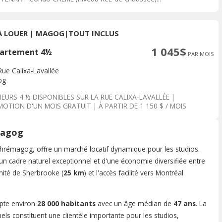
À LOUER | MAGOG|TOUT INCLUS
1 045$
artement 4½
PAR MOIS
Rue Calixa-Lavallée
og
IEURS 4 ½ DISPONIBLES SUR LA RUE CALIXA-LAVALLÉE |
OTION D'UN MOIS GRATUIT | À PARTIR DE 1 150 $ / MOIS
ONIBLES...
Magog
phrémagog, offre un marché locatif dynamique pour les studios.
d'un cadre naturel exceptionnel et d'une économie diversifiée entre
imité de Sherbrooke (
25 km
) et l'accès facilité vers Montréal
pte environ
28 000 habitants
avec un âge médian de
47 ans
. La
els constituent une clientèle importante pour les studios,