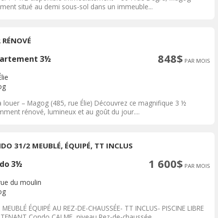
ment situé au demi sous-sol dans un immeuble...
2 RÉNOVÉ
848$
artement 3½
PAR MOIS
lie
og
à louer – Magog (485, rue Élie) Découvrez ce magnifique 3 ½
mment rénové, lumineux et au goût du jour....
DO 31/2 MEUBLÉ, ÉQUIPÉ, TT INCLUS
1 600$
do 3½
PAR MOIS
rue du moulin
og
2 MEUBLÉ ÉQUIPÉ AU REZ-DE-CHAUSSÉE- TT INCLUS- PISCINE LIBRE
TENANT Condo CALME ,niveau Rez-de-chaussée,...