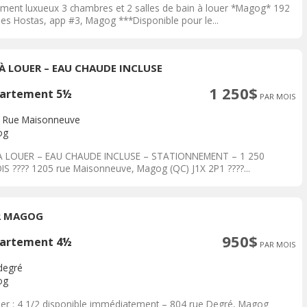
ment luxueux 3 chambres et 2 salles de bain à louer *Magog* 192
des Hostas, app #3, Magog ***Disponible pour le...
 À LOUER – EAU CHAUDE INCLUSE
1 250$
artement 5½
PAR MOIS
 Rue Maisonneuve
og
À LOUER – EAU CHAUDE INCLUSE – STATIONNEMENT – 1 250
IS ???? 1205 rue Maisonneuve, Magog (QC) J1X 2P1 ????...
2 MAGOG
950$
artement 4½
PAR MOIS
degré
og
uer : 4 1/2 disponible immédiatement – 804 rue Degré, Magog