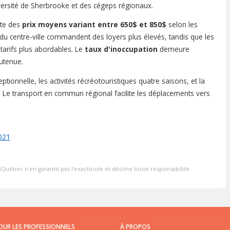
versité de Sherbrooke et des cégeps régionaux.
nte des
prix moyens variant entre 650$ et 850$
selon les
 du centre-ville commandent des loyers plus élevés, tandis que les
 tarifs plus abordables. Le
taux d'inoccupation
demeure
utenue.
eptionnelle, les activités récréotouristiques quatre saisons, et la
 Le transport en commun régional facilite les déplacements vers
2021
Québec n'en garantit pas l'exactitude et décline toute responsabilité.
OUR LES PROFESSIONNELS
À PROPOS