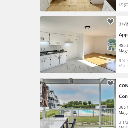
Loge
31/
App
485 É
Mag
3 ½ 
réce
CON
Con
385 
Mag
3 1/
MAIN