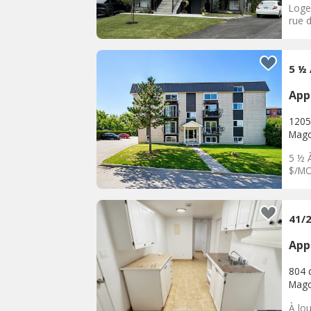
Loge
rue 
5 ½
App
1205
Mag
5 ½ 
$/MO
41/
App
804 
Mag
À lo