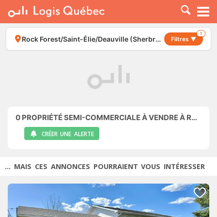
À LOUER
À VENDRE
1
Rock Forest/Saint-Élie/Deauville (Sherbrooke)
Filtres ▼
PLACER UNE ANNONCE
SERVICE PRO
RESSOURCES
0
PROPRIÉTÉ SEMI-COMMERCIALE À VENDRE À ROCK FOREST/SAINT-ÉLIE/DEAUVILLE (SHERBROOKE)
CRÉER UNE ALERTE
... MAIS CES ANNONCES POURRAIENT VOUS INTÉRESSER