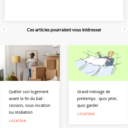
e
itt
er
ar
b
er
e
e
o
st
Ces articles pourraient vous intéresser
o
k
Quitter son logement
Grand ménage de
avant la fin du bail :
printemps : quoi jeter,
cession, sous-location
quoi garder
ou résiliation
LOCATION
LOCATION