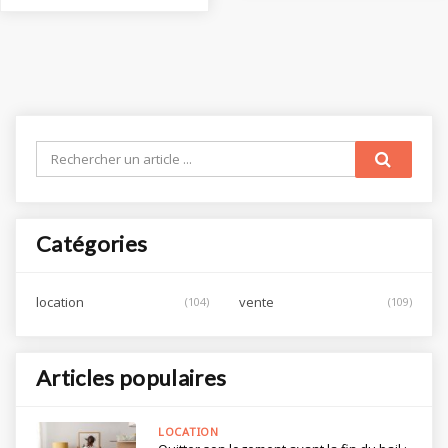
Rechercher
un
article
...
Catégories
location
vente
(104)
(109)
Articles populaires
LOCATION