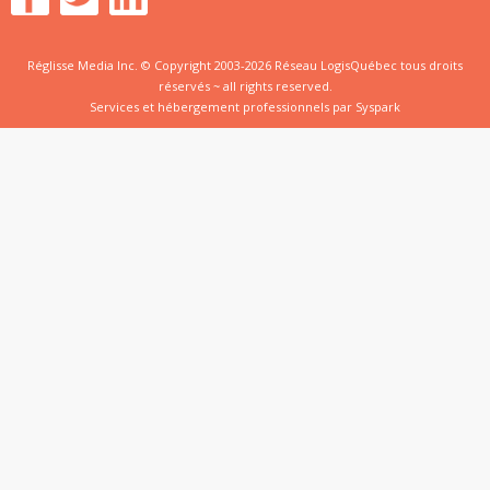
Réglisse Media Inc. © Copyright 2003-2026 Réseau LogisQuébec tous droits
réservés ~ all rights reserved.
Services et hébergement professionnels par
Syspark